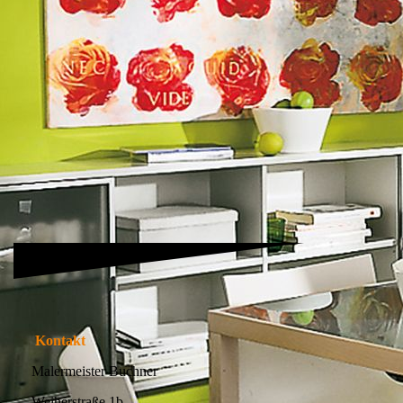
MFH Oberputz
Kontakt
Malermeister Buchner
Weiherstraße 1b