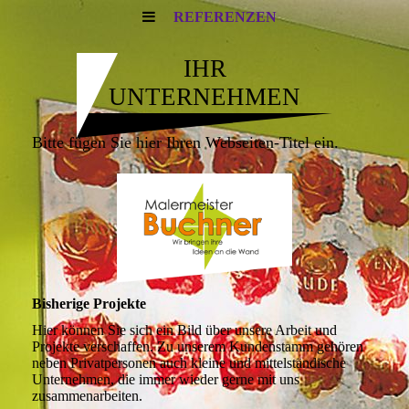
REFERENZEN
IHR
UNTERNEHMEN
Bitte fügen Sie hier Ihren Webseiten-Titel ein.
Bisherige Projekte
Hier können Sie sich ein Bild über unsere Arbeit und
Projekte verschaffen. Zu unserem Kundenstamm gehören
neben Privatpersonen auch kleine und mittelständische
Unternehmen, die immer wieder gerne mit uns
zusammenarbeiten.