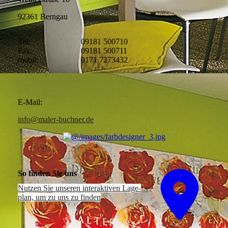
92361 Berngau
Tel:
09181 500710
Fax:
09181 500711
mobil:
0171 7273432
E-Mail:
info@maler-buchner.de
So finden Sie uns
Nutzen Sie unseren interaktiven La­ge­
plan, um zu uns zu finden